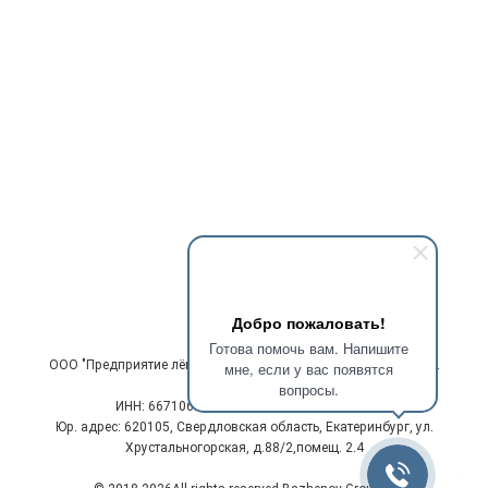
Добро пожаловать!
Готова помочь вам. Напишите
ООО "Предприятие лёгкой промышленности "Ткачиха" им. Л.П.
мне, если у вас появятся
Вахрушевой
вопросы.
ИНН: 6671065568 | ОГРН: 1176658005072
Юр. адрес: 620105, Свердловская область, Екатеринбург, ул.
Хрустальногорская, д.88/2,помещ. 2.4